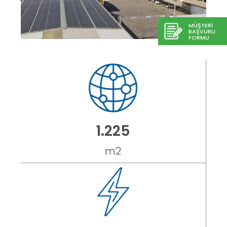
MÜŞTERİ
BAŞVURU
FORMU
1.425
m2