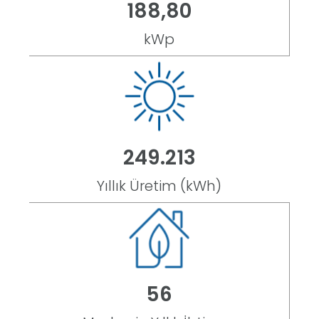
219
,80
kWp
289.901
Yıllık Üretim (kWh)
65