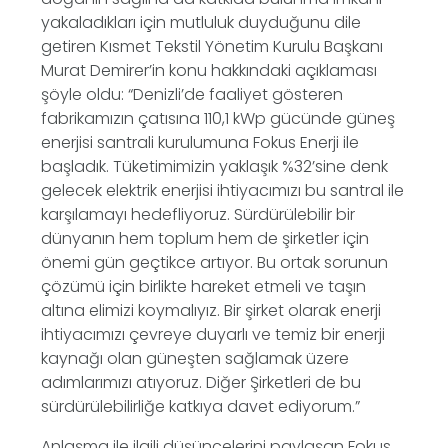
yakaladıkları için mutluluk duyduğunu dile
getiren Kısmet Tekstil Yönetim Kurulu Başkanı
Murat Demirer’in konu hakkındaki açıklaması
şöyle oldu: “Denizli’de faaliyet gösteren
fabrikamızın çatısına 110,1 kWp gücünde güneş
enerjisi santrali kurulumuna Fokus Enerji ile
başladık. Tüketimimizin yaklaşık %32’sine denk
gelecek elektrik enerjisi ihtiyacımızı bu santral ile
karşılamayı hedefliyoruz. Sürdürülebilir bir
dünyanın hem toplum hem de şirketler için
önemi gün geçtikce artıyor. Bu ortak sorunun
çözümü için birlikte hareket etmeli ve taşın
altına elimizi koymalıyız. Bir şirket olarak enerji
ihtiyacımızı çevreye duyarlı ve temiz bir enerji
kaynağı olan güneşten sağlamak üzere
adımlarımızı atıyoruz. Diğer Şirketleri de bu
sürdürülebilirliğe katkıya davet ediyorum.”
Anlaşma ile ilgili düşüncelerini paylaşan Fokus